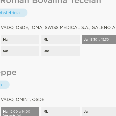
bstetricía
:
IVADO, OSDE, IOMA, SWISS MEDICAL S.A., GALENO A
Ma:
Mi:
Ju:
13:30 a 15:30
Sa:
Do:
eppe
o
:
IVADO, OMINT, OSDE
Ma:
12:00 a 14:00
Mi:
Ju:
Ver más (+)