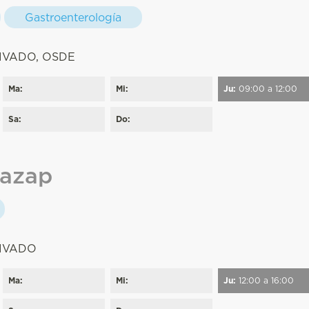
Gastroenterología
:
IVADO, OSDE
Ma:
Mi:
Ju:
09:00 a 12:00
Sa:
Do:
Cazap
:
RIVADO
Ma:
Mi:
Ju:
12:00 a 16:00