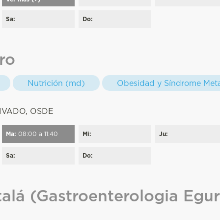
Sa:
Do:
aro
Nutrición (md)
Obesidad y Síndrome Meta
:
IVADO, OSDE
Ma:
08:00 a 11:40
Mi:
Ju:
Sa:
Do:
alá (Gastroenterologia Egu