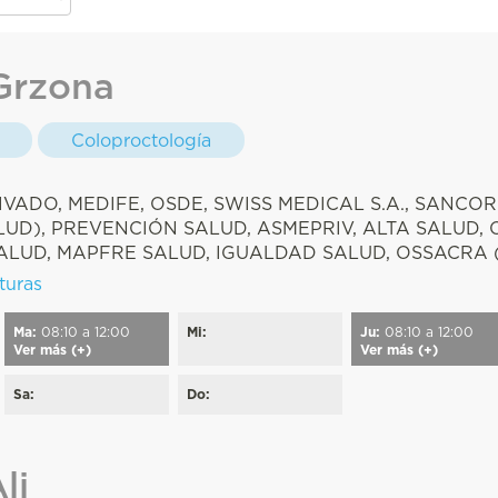
Grzona
Coloproctología
:
IVADO, MEDIFE, OSDE, SWISS MEDICAL S.A., SANCOR
UD), PREVENCIÓN SALUD, ASMEPRIV, ALTA SALUD, 
ALUD, MAPFRE SALUD, IGUALDAD SALUD, OSSACRA 
turas
Ma:
08:10 a 12:00
Mi:
Ju:
08:10 a 12:00
Ver más (+)
Ver más (+)
Sa:
Do:
li