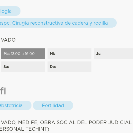
logía
spc. Cirugía reconstructiva de cadera y rodilla
:
RIVADO
Ma:
13:00 a 16:00
Mi:
Ju:
Sa:
Do:
fi
bstetricía
Fertilidad
:
IVADO, MEDIFE, OBRA SOCIAL DEL PODER JUDICIAL
 (PERSONAL TECHINT)