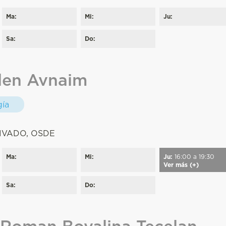
Ma:
Mi:
Ju:
Sa:
Do:
elen Avnaim
gía
:
IVADO, OSDE
Ma:
Mi:
Ju:
16:00 a 19:30
Ver más (+)
Sa:
Do:
 Roman Bovalina Tecelan