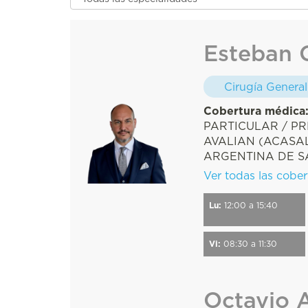
Esteban 
Cirugía General
Cobertura médica
PARTICULAR / PR
AVALIAN (ACASAL
ARGENTINA DE S
GERDANNA ...
Ver todas las cober
Lu:
12:00 a 15:40
Vi:
08:30 a 11:30
Octavio A